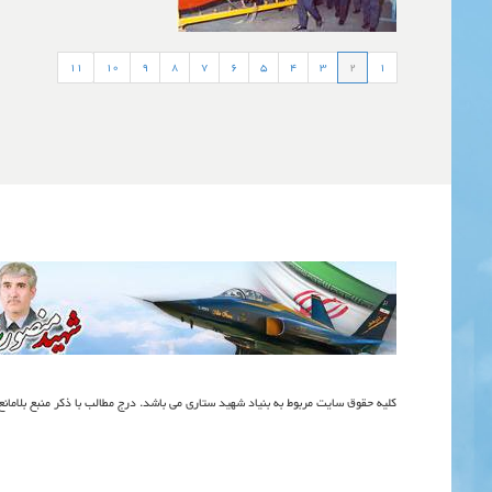
11
10
9
8
7
6
5
4
3
2
1
کلیه حقوق سایت مربوط به بنیاد شهید ستاری می باشد. درج مطالب با ذکر منبع بلامان