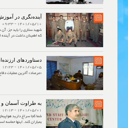
آینده‌نگری در آموزش
1401/05/10 - 09:33
شهید ستاری را باید جزء آن 
که اطمینان داشت در آینده ای
دستاوردهای ارزنده‌ا
1401/05/05 - 12:23
«مرصاد» آخرین عملیات دفاع 
به طراوت آسمان و به
1401/05/01 - 12:13
شما کجا سراغ دارید هواپیما
بمباران کند. اینها حماسه اس