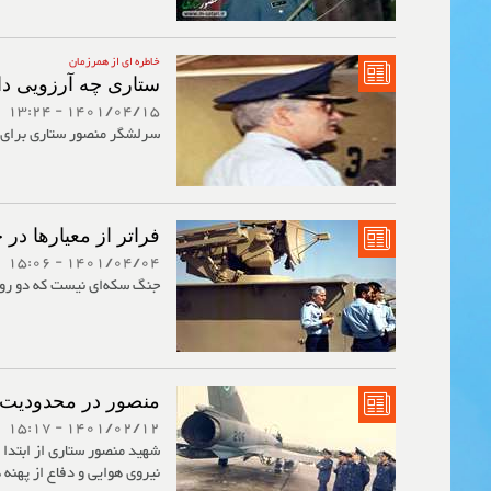
خاطره ای از همرزمان
ستاری چه آرزویی د
1401/04/15 - 13:24
سرلشگر منصور ستاری برای 
فراتر از معیارها در 
1401/04/04 - 15:06
جنگ سکه‌ای نیست که دو روی 
منصور در محدودیت‌ه
1401/02/12 - 15:17
شهید منصور ستاری از ابتدا 
نیروی هوایی و دفاع از پهنه