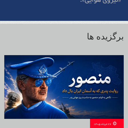
«نیروی هوایی».
برگزیده ها
26 خرداد 1405