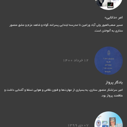
امر «دانایی»
مسیر صعب‌العبور ولی آباد ورامین تا مدرسه ابتدایی پسرانه، گواه و شاهد عزم و عشق منصور
ستاری به آموختن است.
12 خرداد 1400
یادگار پرواز
امیر سرلشکر منصور ستاری، به بسیاری از مهارت‌ها و فنون نظامی و هوایی تسلط و آشنایی داشت و
علاقمند پرواز بود.
07 دی 1399