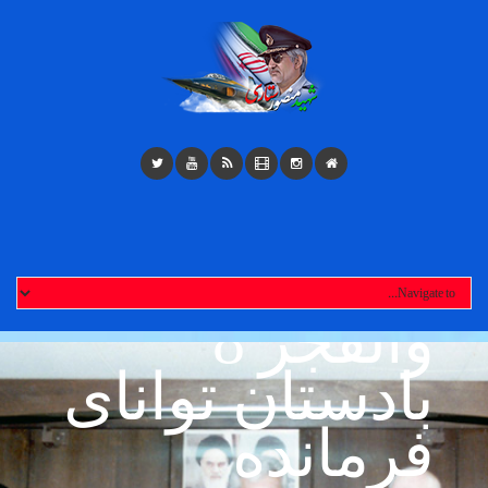
Toggl
navigatio
پیروزی در
والفجر 8
بادستان توانای
فرمانده