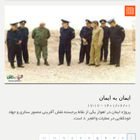
ایمان به ایمان
1401/06/01 - 17:17
پروژه ایمان در اهواز یکی از نقاط برجسته نقش آفرینی منصور ستاری و جهاد
خودکفایی در عملیات والفجر 8 است.
11
10
9
8
7
6
5
4
3
2
1