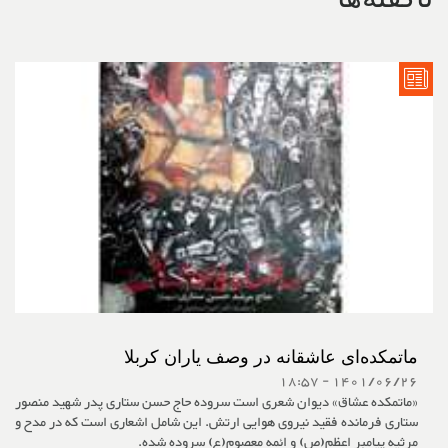
ماتمکده‌ای عاشقانه در وصف یاران کربلا
1401/06/26 - 18:57
«ماتمکده عشاق» دیوان شعری است سروده حاج حسن ستاری پدر شهید منصور
ستاری فرمانده فقید نیروی هوایی ارتش. این شامل اشعاری است که در مدح و
مرثیه پیامبر اعظم(ص) و ائمه معصوم(ع) سروده شده.