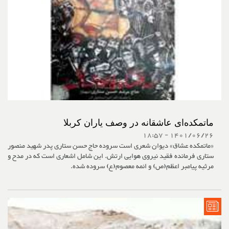
ماتمکده‌ای عاشقانه در وصف یاران کربلا
1401/06/26 - 18:57
«ماتمکده عشاق» دیوان شعری است سروده حاج حسن ستاری پدر شهید منصور
ستاری فرمانده فقید نیروی هوایی ارتش. این شامل اشعاری است که در مدح و
مرثیه پیامبر اعظم(ص) و ائمه معصوم(ع) سروده شده.