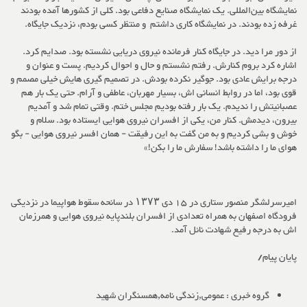
نمایشگاه بین‌المللی. یک نمایشگاه صنایع دفاعی بود. کلی از کشورها آمده بودند
غرفه زده بودند. در نمایشگاه کاری داشتم و منتظر کسی بودم، نزدیک جایگاه.
از دور مرا دید. در جایگاه کنار فرمانده نیروی دریایی نشسته بود. صدایم کرد.
اشاره کرد بروم کنارش.
رفتم نشستم و حال و احوال کردیم.
پست و عنوان و
درجه برایش عادی بود. جوگیر نکرده بودش. در تصمیم گیری هایش خیلی مصمم و
قوی بود، اما در روابط انسانی اش، بسیار مهربان، عاطفی و آرام. حتی یک بار هم
عصبانیتش را ندیدم. یک بار رفته بودیم مجلس ختم. وقتی تمام شد و آمدیم
بیرون، دیدمش. کنار من، یکی از افسران نیروی هوایی ایستاده بود. سلام و
خوش و بشی کردیم و به من گفت به این رفیقت - همان افسر نیروی هوایی - بگو
هوای ما را داشته باشد! سفارش ما را بکن!»
امیرسرلشگر منصور ستاری در 15 دی ۱۳۷۳ در سانحه سقوط هواپیما در نزدیکی
فرودگاه اصفهان به همراه تعدادی از افسران بلندپایه نیروی هوایی و همرزمان
اش به درجه رفیع شهادت نائل آمد.
پایان پیام/
گروه خبری :
عمومی,زندگی نامه,همسنگران شهید