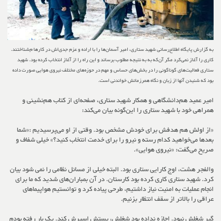
به گزارش پایگاه اطلاع‌رسانی شهید ستاری، امیر آسمان‌ها را با اراده و عزم جدی‌اش در کارها م‌شناختند.
کاری را آغاز نمی‌کرد مگر آن‌که به به نتیجه مطلوب برساند و این راه را از آغاز انتخاب کرده بود. شهید
ستاری فعالیت‌های گوناگونی را در بخش‌های حساس و مهم در حوزه‌های مختلف نیروی هوایی صورت داده
بود که شنیدن آنها از زبان و نگاه همرزمانش خواندنی است.
امیر عمید هم‌دانشگاهی و همکار شهید ستاری، صفحه‌ای از کتاب هم‌نشینی و
همراهی خود با شهید ستاری را این‌گونه بیان می‌کند:
«از اولش هم هدفش برای خودش مشخص بود. وقتی از او می‌پرسیدیم :«شما
بعدها می‌خواهید کدام رسته و نیرو را برای خدمت انتخاب کنید؟» خیلی شفاف و
صریح می‌گفت: «نیروی هوایی».
والفجر هشت، اوج کارایی ستاری بود. البته خیلی از مسائل نظامی را نمی شود بیان
کرد. شهید ستاری کاری کرده بود کارستان. در آن بمباران‌های شدید که ما برای
انجام عملیات به امنیت نیاز داشتیم، طرحی پیاده کرد و توانستیم هواپیماهای
عراقی را بالاتر از سقف انتظار بزنیم.
گیر شغلش نبود. اجازه نداده بود شغلش، پستش اسیرش کند. یک بار رفته بودم