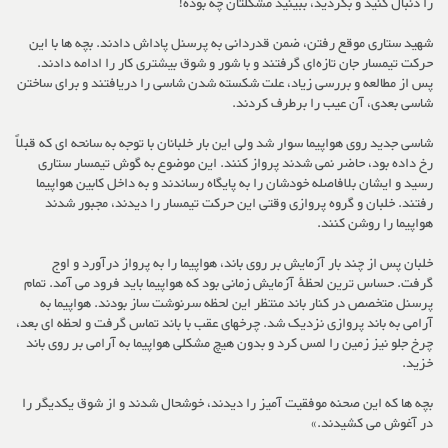
را دنبال کنید و بگردید، ببینید مشکلتان چه بوده!
شهید ستاری موقع رفتن، ضمن قدردانی به پرسنل پاداش دادند. بچه ها با این
حرکت تیمسار جان تازه‌ای گرفتند و با شور و شوق بیشتری کار را ادامه دادند.
پس از مطالعه و بررسی زیاد، علت شکسته شدن شاسی را دریافتند و برای ساختن
شاسی بعدی، آن عیب را برطرف کردند.
شاسی جدید روی هواپیما سوار شد ولی این بار خلبانان با توجه به سانحه ای که قبلاً
رخ داده بود، حاضر نمی شدند پرواز کنند. این موضوع به گوش تیمسار ستاری
رسید و ایشان بلافاصله خودشان را به پایگاه رساندند و به داخل کابین هواپیما
رفتند. خلبان و گروه پروازی وقتی این حرکت تیمسار را دیدند، مجبور شدند
هواپیما را روشن کنند.
خلبان پس از چند بار آزمایش بر روی باند، هواپیما را به پرواز درآورد و اوج
گرفت. حساس ترین لحظهٔ آزمایش زمانی بود که هواپیما باید فرود می آمد. تمام
پرسنل متخصص در کنار باند منتظر این لحظه سرنوشت ساز بودند. هواپیما به
آرامی به باند پروازی نزدیک شد. چرخهای عقب با باند تماس گرفت و لحظه ای بعد،
چرخ جلو نیز زمین را لمس کرد و بدون هیچ مشکلی هواپیما به آرامی بر روی باند
خزید.
بچه ها که این صحنه موفقیت آمیز را دیدند، خوشحال شدند و از شوق یکدیگر را
در آغوش می کشیدند.»