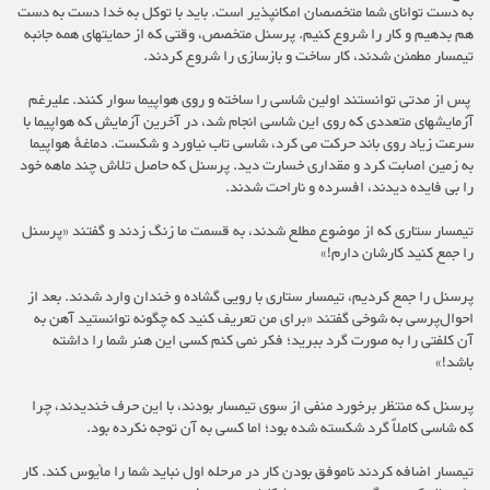
به دست توانای شما متخصصان امکانپذیر است. باید با توکل به خدا دست به دست
هم بدهیم و کار را شروع کنیم. پرسنل متخصص، وقتی که از حمایتهای همه جانبه
تیمسار مطمئن شدند، کار ساخت و بازسازی را شروع کردند.
پس از مدتی توانستند اولین شاسی را ساخته و روی هواپیما سوار کنند. علیرغم
آزمایشهای متعددی که روی این شاسی انجام شد، در آخرین آزمایش که هواپیما با
سرعت زیاد روی باند حرکت می کرد، شاسی تاب نیاورد و شکست. دماغهٔ هواپیما
به زمین اصابت کرد و مقداری خسارت دید. پرسنل که حاصل تلاش چند ماهه خود
را بی فایده دیدند، افسرده و ناراحت شدند.
تیمسار ستاری که از موضوع مطلع شدند، به قسمت ما زنگ زدند و گفتند «پرسنل
را جمع کنید کارشان دارم!»
پرسنل را جمع کردیم، تیمسار ستاری با رویی گشاده و خندان وارد شدند. بعد از
احوال‌پرسی به شوخی گفتند «برای من تعریف کنید که چگونه توانستید آهن به
آن کلفتی را به صورت گرد ببرید؛ فکر نمی کنم کسی این هنر شما را داشته
باشد!»
پرسنل که منتظر برخورد منفی از سوی تیمسار بودند، با این حرف خندیدند، چرا
که شاسی کاملاً گرد شکسته شده بود؛ اما کسی به آن توجه نکرده بود.
تیمسار اضافه کردند ناموفق بودن کار در مرحله اول نباید شما را مأیوس کند. کار