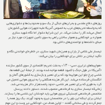
روزهای دفاع مقدس و بحران‌های جنگی از یک سو و محدودیت‌ها و دشواری‌هایی
که به واسطه تحریم‌های غرب به خصوص آمریکا علیه تجهیزات هوایی کشورمان
اعمال می‌شد کار را سخت می‌کد. در این شرایط دشوار اما نگاه شهید ستاری
همواره بر خودکفایی و هموار ساختن راهی به سوی تأمین تجهیزات مورد نیاز بر
مبنای داشته‌ها و توانمندی‌های داخلی بود
تیمسار علی غلامی از یاران و همرزمان شهید ستاری، در خاطره‌ای خواندنی نگاه و
تأکید ایشان بر تلاش برای خودکفایی را بیان می‌کند:
«هواپیماهای ترابری «سی-۱۳۰» به علت تحریم اقتصادی از سوی کشور سازنده
(آمریکا) در طول جنگ با کمبود قطعه مواجه شده بودند. از جملهٔ این قطعه ها،
شاسی چرخ جلو این هواپیما بود که برای تعمیر و بازسازی به کشورهای آلمان و
انگلستان فرستاده می‌شد. این کار هزینه هنگفتی را به نیروی هوایی تحمیل می
کرد به طوری که برای تعمیر هر شاسی، حدود پانصدهزار دلار هزینه می شد.
زمانی‌که تیمسار ستاری به فرماندهی منصوب شدند، دستور دادند پرسنل
متخصص فرماندهی لجستیکی نیروی هوایی باید خودشان این شاسی ها را بسازند.
ایشان برای اینکه این باور را در متخصصان نیرو به وجود آورند، یک روز همه را
جمع کردند و طی سخنانی گفتند - اولین هدف من، خودکفایی نیر وست و این مهم