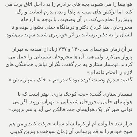
هواپیما را می شنود، بچه های برادرم را به داخل اتاق پرت می
کند، اما ترکش های بمب به پاها و بدن پدرم اصابت و رگ
پایش را قطع می‌کند. در آن وضعیت، با توجه به ازدحام
مجروحان، پیدا کردن دکتر و درمانگاه خیلی دشوار بوده و تا
ایشان را به دکتر برسانند بر اثر خونریزی شدید شهید می‌شود.
در آن زمان هواپیمای سی۱۳۰ و ۷۴۷ زیاد از امیدیه به تهران
پرواز می‌کرد. ولی همه آن ها مجروحان شیمیایی را حمل می
کردند. تیمسار ستاری به من گفت: نگران نباش. هماهنگی های
لازم را انجام داده‌ام.»
گفتم: «پدرم وصیت کرده بود که در قم به خاک بسپاریمش.»
تیمسار ستاری گفت: «بچه کوچک داری! بهتر است که با
هواپیمای حامل مجروحان شیمیایی به تهران نروید. اگر می
توانی صبر کن یک هواپیمای جت فالکن می آید با هم برویم.»
قرار شد خانواده ام از کرمانشاه شبانه حرکت کنند و من هم
صبح خودم را به قم برسانم. آن زمان سوخت و بنزین کوپنی