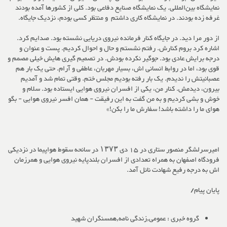
نمایشگاه بین‌المللی. یک نمایشگاه صنایع دفاعی بود. کلی از کشورها آمده بودند
غرفه زده بودند. در نمایشگاه کاری داشتم و منتظر کسی بودم، نزدیک جایگاه.
از دور مرا دید. در جایگاه کنار فرمانده نیروی دریایی نشسته بود. صدایم کرد.
اشاره کرد بروم کنارش.
رفتم نشستم و حال و احوال کردیم.
پست و عنوان و
درجه برایش عادی بود. جوگیر نکرده بودش. در تصمیم گیری هایش خیلی مصمم و
قوی بود، اما در روابط انسانی اش، بسیار مهربان، عاطفی و آرام. حتی یک بار هم
عصبانیتش را ندیدم. یک بار رفته بودیم مجلس ختم. وقتی تمام شد و آمدیم
بیرون، دیدمش. کنار من، یکی از افسران نیروی هوایی ایستاده بود. سلام و
خوش و بشی کردیم و به من گفت به این رفیقت - همان افسر نیروی هوایی - بگو
هوای ما را داشته باشد! سفارش ما را بکن!»
امیرسرلشگر منصور ستاری در 15 دی ۱۳۷۳ در سانحه سقوط هواپیما در نزدیکی
فرودگاه اصفهان به همراه تعدادی از افسران بلندپایه نیروی هوایی و همرزمان
اش به درجه رفیع شهادت نائل آمد.
پایان پیام/
گروه خبری :
عمومی,زندگی نامه,همسنگران شهید