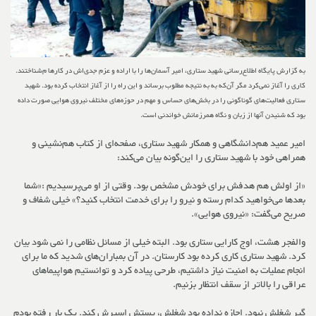
به گزارش پایگاه اطلاع‌رسانی شهید ستاری، امیر آسمان‌ها را با اراده و عزم جدی‌اش در کارها م‌شناختند.
کاری را آغاز نمی‌کرد مگر آن‌که به به نتیجه مطلوب برساند و این راه را از آغاز انتخاب کرده بود. شهید
ستاری فعالیت‌های گوناگونی را در بخش‌های حساس و مهم در حوزه‌های مختلف نیروی هوایی صورت داده
بود که شنیدن آنها از زبان و نگاه همرزمانش خواندنی است.
امیر عمید هم‌دانشگاهی و همکار شهید ستاری، صفحه‌ای از کتاب هم‌نشینی و
همراهی خود با شهید ستاری را این‌گونه بیان می‌کند:
«از اولش هم هدفش برای خودش مشخص بود. وقتی از او می‌پرسیدیم :«شما
بعدها می‌خواهید کدام رسته و نیرو را برای خدمت انتخاب کنید؟» خیلی شفاف و
صریح می‌گفت: «نیروی هوایی».
والفجر هشت، اوج کارایی ستاری بود. البته خیلی از مسائل نظامی را نمی شود بیان
کرد. شهید ستاری کاری کرده بود کارستان. در آن بمباران‌های شدید که ما برای
انجام عملیات به امنیت نیاز داشتیم، طرحی پیاده کرد و توانستیم هواپیماهای
عراقی را بالاتر از سقف انتظار بزنیم.
گیر شغلش نبود. اجازه نداده بود شغلش، پستش اسیرش کند. یک بار رفته بودم