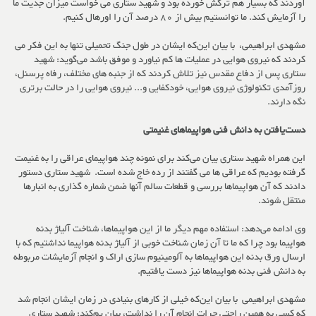
آوردند که بسیار هم ترکش خورده بود و شهید ستاری می خواست میزان جدیت ما
را آزمایش کند. ما توانستیم بیش از 80 درصد آن را اورهال کنیم.
مشهدی ابراهیمی، با بیان این‌که ایشان در طول جنگ تحمیلی تنها به این فکر می
کردند که نیروی هوایی در عملیات ها کم نیاورد و موفق باشد می‌گوید: شهید
ستاری پس از دفاع مقدس نیز تلاش کردند که از جنبه های مختلف، رفاه پرسنل،
روزآمدی تکنولوژی نیروی هوایی، خودکفایی و... نیروی هوایی را در حالت برتری
نگه دارند.
دست‌یافتن به دانش فنی هواپیماهای غنیمتی
این همراه شهید ستاری بیان می‌کند برای نمونه چند هواپیمای عراقی را به غنیمت
گرفته بودیم که عراقی ها می گفتند از رده خاج شده است. شهید ستاری دستور
دادند که آن هواپیماها بررسی و قطعات سالم آنها ضمن شماره گذاری به انبارها
منتقل شوند.
وی ادامه می‌دهد: استفاده مهم دیگر ما از این هواپیماها، شناخت آلیاژ بدنه
هواپیما بود چرا که ما تا آن زمان شناخت خوبی از آلیاژ بدنه هواپیما نداشتیم که با
ارسال ورق بدنه این هواپیماها به آلومینیوم سازی اراک و انجام آزمایشات مربوطه
به دانش فنی بدنه هواپیماها نیز دست یافتیم.
مشهدی ابراهیمی با بیان این‌که خیلی از کارهای بنیادی در زمان ایشان انجام شد
که کسی به همین راحتی جرات انجام آن را نداشت، بیان یم‌کند: شهید ستاری