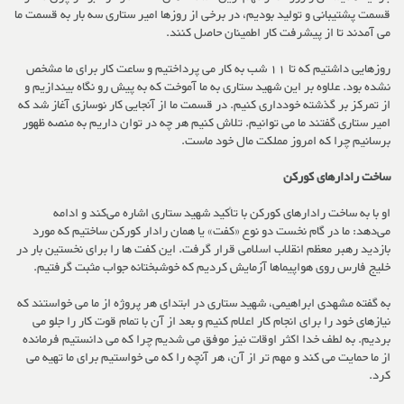
قسمت پشتیبانی و تولید بودیم، در برخی از روزها امیر ستاری سه بار به قسمت ما
می آمدند تا از پیشرفت کار اطمینان حاصل کنند.
روزهایی داشتیم که تا 11 شب به کار می پرداختیم و ساعت کار برای ما مشخص
نشده بود. علاوه بر این شهید ستاری به ما آموخت که به پیش رو نگاه بیندازیم و
از تمرکز بر گذشته خودداری کنیم. در قسمت ما از آنجایی کار نوسازی آغاز شد که
امیر ستاری گفتند ما می توانیم. تلاش کنیم هر چه در توان داریم به منصه ظهور
برسانیم چرا که امروز مملکت مال خود ماست.
ساخت رادارهای کورکن
او با به ساخت رادارهای کورکن با تأکید شهید ستاری اشاره می‌کند و ادامه
می‌دهد: ما در گام نخست دو نوع «کفت» یا همان رادار کورکن ساختیم که مورد
بازدید رهبر معظم انقلاب اسلامی قرار گرفت. این کفت ها را برای نخستین بار در
خلیج فارس روی هواپیماها آزمایش کردیم که خوشبختانه جواب مثبت گرفتیم.
به گفته مشهدی ابراهیمی، شهید ستاری در ابتدای هر پروژه از ما می خواستند که
نیازهای خود را برای انجام کار اعلام کنیم و بعد از آن با تمام قوت کار را جلو می
بردیم. به لطف خدا اکثر اوقات نیز موفق می شدیم چرا که می دانستیم فرمانده
از ما حمایت می کند و مهم تر از آن، هر آنچه را که می خواستیم برای ما تهیه می
کرد.