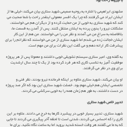
با نیروها راحت بود
مشهدی ابراهیمی با اشاره به روحیه صمیمی شهید ستاری بیان می‌کند: خیلی ها از
ایشان ایراد می گرفتند که چرا یک افسر معمولی اینقدر راحت با شما صحبت می
کند که شهید ستاری به خوبی از من حمایت کرده و از دیگران هم می خواستند،
مشکلات نیرو را بدون پرده به ایشان منتقل کنند. پس از آمدن به قسمت ما،
بلافاصله به سراغ من می آمدند و نظر من را می خواستند. من هم از این کار
ایشان خجالت زده می شدم اما شهید ستاری از من می خواستند که نظراتم را برای
پیشرفت کار ارائه دهم و می گفت این نظرات برای من مهم است.
به گفته وی، امیر ستاری سیستم تشویقی خوبی داشتند و معمولا پس از هر پروژه
موفقیت آمیز به تناسب کاری که هر فرد کرده بود از یک تا چند سال ارشدیت
برای وی در نظر می گرفتند.
او بیان می‌کند، شهید ستاری علاوه بر اینکه فرمانده نیرو بودند، نظر فنی و
تخصصی ایشان هم خیلی مهم بود. خصلت شهید ستاری این بود که اگر صد پروژه
در دست داشتند، به طور هم زمان همه را به خوبی سرکشی می کردند.
تدبیر خاص شهید ستاری
شهید ستاری، تدبیر بسیار خوبی در پیشبرد کارها به خرج می دادند. علاوه بر این
کاری را که احساس می کردند، شدنی است تا لحظه آخر پیگیری می کردند تا جایی
که به ما می گفتند هر وقت خسته شدید بروید اما به ساعت نگاه نکنید. برای ما