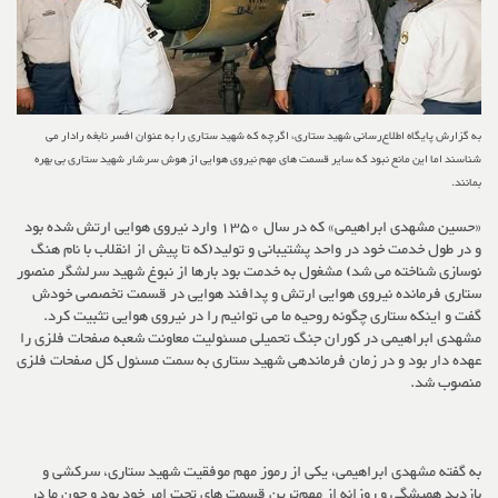
به گزارش پایگاه اطلاع‌رسانی شهید ستاری، اگرچه که شهید ستاری را به عنوان افسر نابغه رادار می
شناسند اما این مانع نبود که سایر قسمت های مهم نیروی هوایی از هوش سرشار شهید ستاری بی بهره
بمانند.
«حسین مشهدی ابراهیمی» که در سال 1350 وارد نیروی هوایی ارتش شده بود
و در طول خدمت خود در واحد پشتیبانی و تولید(که تا پیش از انقلاب با نام هنگ
نوسازی شناخته می شد) مشغول به خدمت بود بارها از نبوغ شهید سرلشگر منصور
ستاری فرمانده نیروی هوایی ارتش و پدافند هوایی در قسمت تخصصی خودش
گفت و اینکه ستاری چگونه روحیه ما می توانیم را در نیروی هوایی تثبیت کرد.
مشهدی ابراهیمی در کوران جنگ تحمیلی مسئولیت معاونت شعبه صفحات فلزی را
عهده دار بود و در زمان فرماندهی شهید ستاری به سمت مسئول کل صفحات فلزی
منصوب شد.
به گفته مشهدی ابراهیمی، یکی از رموز مهم موفقیت شهید ستاری، سرکشی و
بازدید همیشگی و روزانه از مهم‌ترین قسمت های تحت امر خود بود و چون ما در