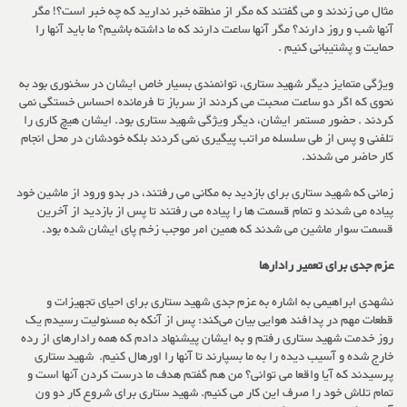
مثال می زندند و می گفتند که مگر از منطقه خبر ندارید که چه خبر است؟! مگر
آنها شب و روز دارند؟ مگر آنها ساعت دارند که ما داشته باشیم؟ ما باید آنها را
حمایت و پشتیبانی کنیم .
ویژگی متمایز دیگر شهید ستاری، توانمندی بسیار خاص ایشان در سخنوری بود به
نحوی که اگر دو ساعت صحبت می کردند از سرباز تا فرمانده احساس خستگی نمی
کردند . حضور مستمر ایشان، دیگر ویژگی شهید ستاری بود. ایشان هیچ کاری را
تلفنی و پس از طی سلسله مراتب پیگیری نمی کردند بلکه خودشان در محل انجام
کار حاضر می شدند.
زمانی که شهید ستاری برای بازدید به مکانی می رفتند، در بدو ورود از ماشین خود
پیاده می شدند و تمام قسمت ها را پیاده می رفتند تا پس از بازدید از آخرین
قسمت سوار ماشین می شدند که همین امر موجب زخم پای ایشان شده بود.
عزم جدی برای تعمیر رادارها
نشهدی ابراهیمی به اشاره به عزم جدی شهید ستاری برای احیای تجهیزات و
قطعات مهم در پدافند هوایی بیان می‌کند: پس از آنکه به مسئولیت رسیدم یک
روز خدمت شهید ستاری رفتم و به ایشان پیشنهاد دادم که همه رادارهای از رده
خارج شده و آسیب دیده را به ما بسپارند تا آنها را اورهال کنیم. شهید ستاری
پرسیدند که آیا واقعا می توانی؟ من هم گفتم هدف ما درست کردن آنها است و
تمام تلاش خود را صرف این کار می کنیم. شهید ستاری برای شروع کار دو ون