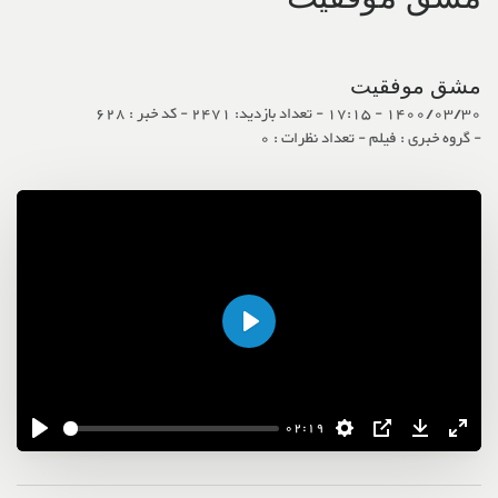
مشق موفقیت
1400/03/30 - 17:15
- تعداد بازدید: 2471
- کد خبر : 628
- گروه خبری : فیلم
- تعداد نظرات : 0
اجرا
02:19