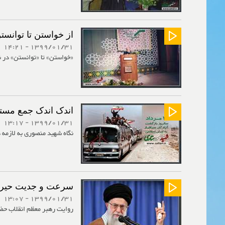
از خواستن تا توانست
1399/01/31 - 14:21
«خواستن» تا «توانستن» در ن
اندک اندک جمع مست
1399/01/31 - 13:17
نگاه شهید منصوری به لازمه 
سرعت و جدیت حیرت‌ان
1399/01/31 - 13:07
روایت رهبر معظم انقلاب حضرت آیت‌الله خامنه‌ای