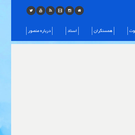
ت
همسنگران
اسناد
درباره منصور