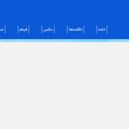
خانه
ناگفته‌ها
عکس
فیلم
صو