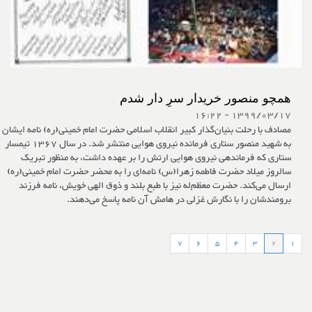
همچو منصور خریدار سرِ دار شدم
1399/03/17 - 16:22
مصادف با رحلت بنیان‌گذار کبیر انقلاب اسلامی حضرت امام خمینی(ره) نامه ایشان
به شهید منصور ستاری فرمانده نیروی هوایی منتشر شد. در سال 1367 تیمسار
ستاری که فرماندهی نیروی هوایی ارتش را بر عهده داشت، به منظور تبریک
سالروز میلاد حضرت فاطمه زهرا(س) نامه‌ای را به محضر حضرت امام خمینی(ره)
ارسال می‌کند. حضرت معظم‌له‌ نیز با طبع بلند و ذوق الهی خویش،‌ نامه فرزند
برومندشان را با نگارش غزلی در هامش آن نامه پاسخ می‌دهند.
7
6
5
4
3
2
1