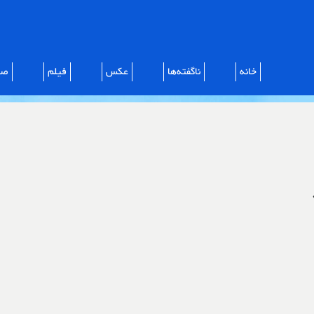
خانه
ناگفته‌ها
عکس
فیلم
صو