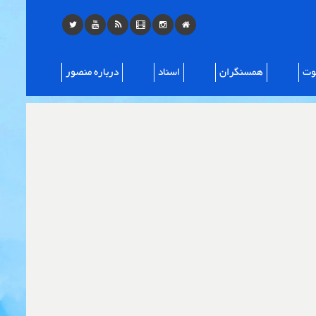
ت
همسنگران
اسناد
درباره منصور