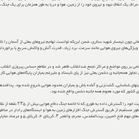
اق یک اتفاق نبود و نیروی خود را از زمین، هوا و دریا به طور همزمان برای یک جنگ هم
هانی چون تیمسار شهید ستاری، ضمن این‌که توانست تهاجم نیروهای بعثی از آسمان را ن
یژگی‌های نیروی هوایی مانند سرعت، برد زیاد، قدرت آتش و واکنش سریع با برخورداری ا
اسلامی بر روی مواضع و مراکز تجمع ضدانقلاب ظاهر شد و در مقاطع حساس پیروزی انقلاب 
تجاوز همه‌جانبه ی دشمن بعثی نیز از پای نایستاد و علیرغم بمباران پایگاه‌های هوایی کار
ماموریتهای شناسایی، گشت‌زنی و آماده باش و بمباران محدود هوایی شروع شده بود. پدا
دی کشور که مورد هجوم همه جانبه دشمن واقع شده بود،
به تدریج با ادامه جنگ و قدرت 
 طور مستقیم از طریق گسترش جنگ افزارهای زمین به هوا و ایستگاه‌های رادار در مناط
‌المقدس، محرم، والفجر ۳، کربلای ۴، کربلای ۵ و مرصاد نمایان است.