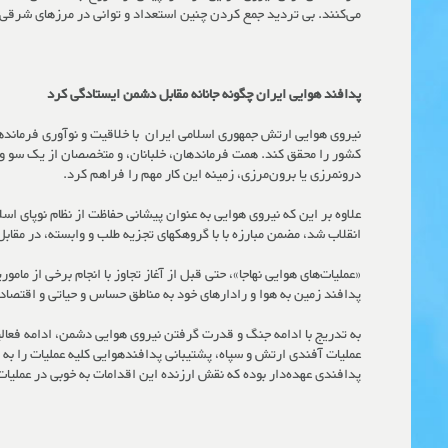
می‌کنند. بی تردید جمع کردن چنین استعداد و توانی در مرزهای شرقی عر
پدافند هوایی ایران چگونه جانانه مقابل دشمن ایستادگی کرد
نیروی هوایی ارتش جمهوری اسلامی ایران
با خلاقیت و نوآوری فرماند
کشور را محقق کند. همت فرماندهان، خلبانان، و متخصصان از یک سو و و
درونمرزی یا برون‌مرزی، زمینه این کار مهم را فراهم کرد.
علاوه بر این که نیروی هوایی به عنوان پیشانی حفاظت از نظام نوپای 
انقلاب شد، مضمن مبارزه با با گروهکهای تجزیه طلب و وابسته، در مقابل 
«عملیات‌های هوایی نهاجا»، حتی قبل از آغاز تجاوز با انجام برخی از 
پدافند زمین به هوا و رادارهای خود به مناطق حساس و حیاتی و اقتصا
عملیات آفندی ارتش و سپاه، پشتیبانی پدافندهوایی کلیه عملیات را به
پدافندی عهده‌دار بوده که نقش ارزنده این اقدامات به خوبی در عملیات‌های مهم فتح المبین، بیت