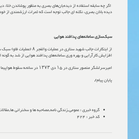
اگر چه سابقه استفاده از دیده‌بان‌های بصری به منظور پوشاندن خلاء د
دیده بانان بصری، نکته ای جالب توجه است که ثمرات ارزشمندی از خود
سبک‌سازی سامانه‌های پدافند هوایی
از ابتکارات جالب شهید ستا
افزایش کارآرایی و بهره وری سامانه‌های پدافند هوایی از شد به گونه ای که در عملیات فوق بیش از ۷۰ فروند هواپیماهای جنگنده و ۱۰ 
امیرسرلشگر منصور ستاری در ۱۵ دی ۱۳۷۳ در سانحه سقوط هواپیما در نزدیکی فرودگاه اصفهان به همراه تعدادی از افسران بلندپایه نیروی هوایی و همرزمان اش به درجه رفیع شهادت نائل آمد.
پایان پیام/
گروه خبری :
عمومی,زندگی نامه,مصاحبه ها و سخنرانی ها,مقالا
کد خبر :
424