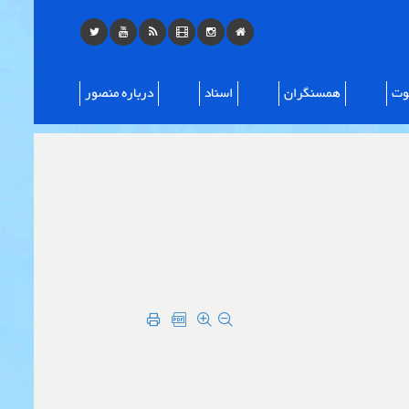
ت
همسنگران
اسناد
درباره منصور