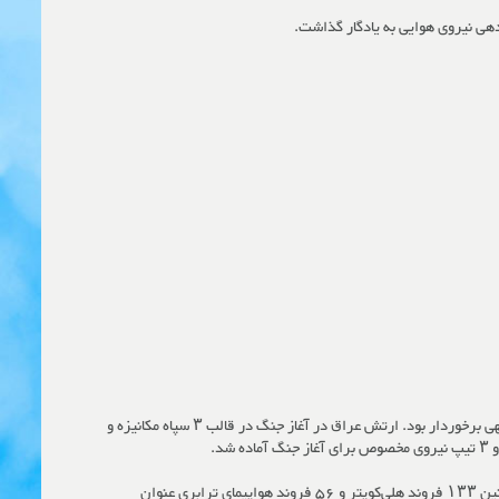
دهی نیروی هوایی به یادگار گذاشت.
به گزارش پایگاه اطلاع رسانی شهید ستاری، ارتش رژیم بعثی عراق بر پایه حمایت‌های دیگر کشورها، در طول دوران جنگ تحمیلی از توانمندی نظامی درخور توجهی برخوردار بود. ارتش عراق در آغاز جنگ در قالب ۳ سپاه مکانیزه و
کارشناسان توان نیروی هوایی عراق را پیش از شروع جنگ شامل ۳۳۹ فروند هواپیما از انواع توپولوف ۲۲، میگ ۲۳، سوخوی ۷، میگ ۲۱، سوخوی ۲۰ و همچنین ۱۳۳ فروند هلی‌کوپتر و ۵۶ فروند هواپیمای ترابری عنوان