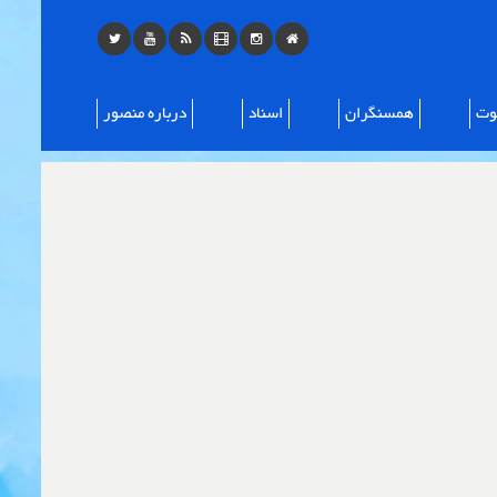
ت
همسنگران
اسناد
درباره منصور