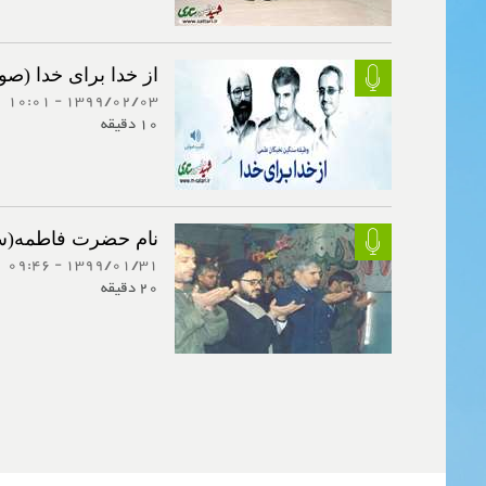
از خدا برای خدا (ص
1399/02/03 - 10:01
10 دقیقه
نام حضرت فاطمه(س)
1399/01/31 - 09:46
20 دقیقه