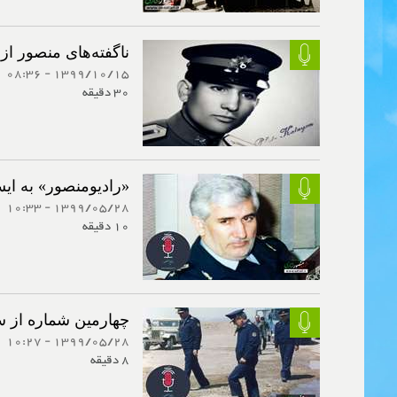
ناگفته‌های منصور 
1399/10/15 - 08:36
30 دقیقه
«رادیومنصور» به ایس
1399/05/28 - 10:33
10 دقیقه
چهارمین شماره از س
1399/05/28 - 10:27
8 دقیقه