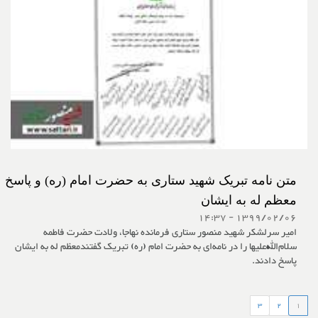
متن نامه تبریک شهید ستاری به حضرت امام (ره) و پاسخ
معظم له به ایشان
1399/02/06 - 14:37
امیر سرلشکر شهید منصور ستاری فرمانده نهاجا، ولادت حضرت فاطمه
سلام‌الله‌علیها را در نامه‌ای به حضرت امام (ره) تبریک گفتندمعظم له به ایشان
پاسخ دادند.
3
2
1