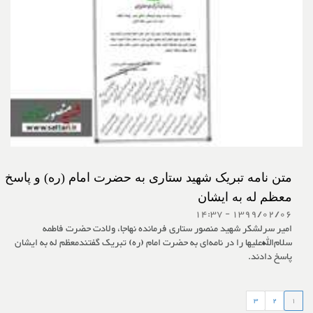
متن نامه تبریک شهید ستاری به حضرت امام (ره) و پاسخ
معظم له به ایشان
1399/02/06 - 14:37
امیر سرلشکر شهید منصور ستاری فرمانده نهاجا، ولادت حضرت فاطمه
سلام‌الله‌علیها را در نامه‌ای به حضرت امام (ره) تبریک گفتندمعظم له به ایشان
پاسخ دادند.
3
2
1